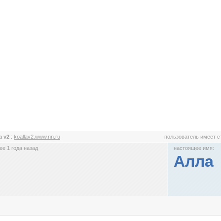
la v2
:
koallav2.www.nn.ru
пользователь имеет 
е 1 года назад
настоящее имя:
Алла