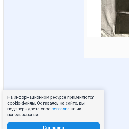
На информационном ресурсе применяются
Статистика портрета:
cookie-файлы. Оставаясь на сайте, вы
подтверждаете свое
согласие
на их
сейчас просматривают портрет - 0
использование.
зарегистрированные пользователи
посетившие портрет за 7 дней - 0
Согласен