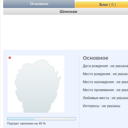
Основное
Блог
( 0 )
Шпионаж
Основное
Дата рождения : не указан
Место рождения : не указа
Место нахождения : не ука
Место проживания : не ука
Любимые места : не указа
Интересы : не указаны
Портрет заполнен на 40 %