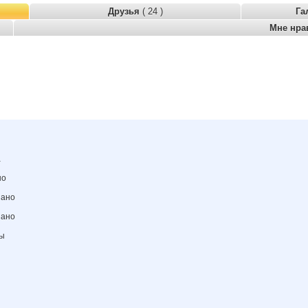
Друзья
( 24 )
Га
Мне нра
а
но
зано
зано
ны