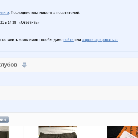
книге
. Последние комплименты посетителей:
«
Ответить
»
021 в 14:35
ы оставить комплимент необходимо
войти
или
зарегистрироваться
 клубов
фии