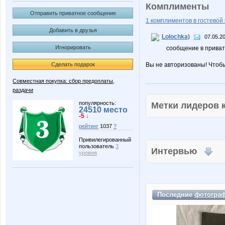
Комплименты
Отправить приватное сообщение
1 комплиментов в гостевой 
Добавить в друзья
Lolochka)
07.05.2
Игнорировать
сообщение в приват
Сделать подарок
Вы не авторизованы! Чтоб
Совместная покупка: сбор предоплаты,
раздачи
популярность:
Метки лидеров
24510 место
-5 ↓
рейтинг
1037
?
Привилегированный
пользователь
3
Интервью
уровня
Последние
фотогра